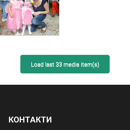
Load last 33 media item(s)
КОНТАКТИ